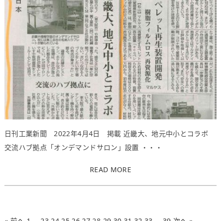
日刊工業新聞 2022年4月4日 掲載 近畿大、地元中小とコラボ
交流ハブ拠点「オンデマンドサロン」設置 ・・・
READ MORE
« 前へ
1
…
23
24
25
26
27
28
29
30
31
32
33
…
39
次へ »